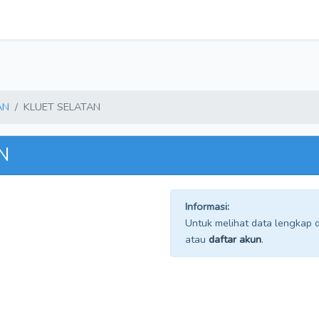
AN
KLUET SELATAN
N
Informasi:
Untuk melihat data lengkap da
atau
daftar akun
.