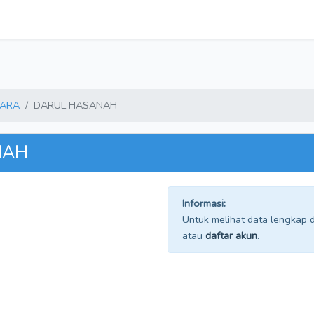
GARA
DARUL HASANAH
NAH
Informasi:
Untuk melihat data lengkap da
atau
daftar akun
.