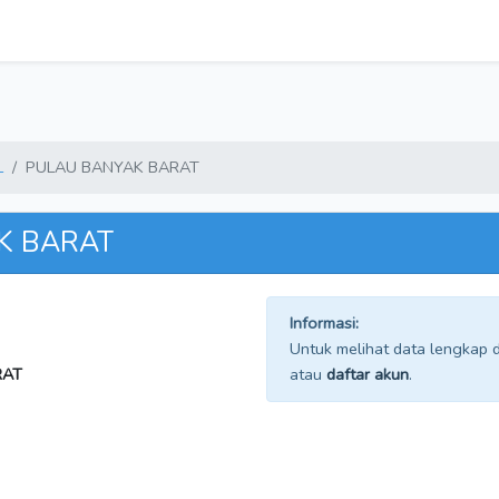
L
PULAU BANYAK BARAT
K BARAT
Informasi:
Untuk melihat data lengkap da
RAT
atau
daftar akun
.