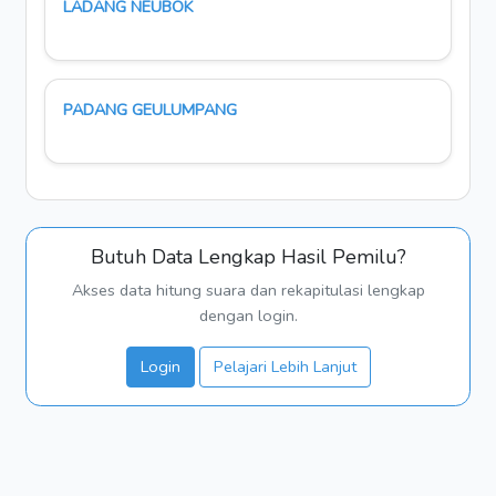
LADANG NEUBOK
PADANG GEULUMPANG
Butuh Data Lengkap Hasil Pemilu?
Akses data hitung suara dan rekapitulasi lengkap
dengan login.
Login
Pelajari Lebih Lanjut