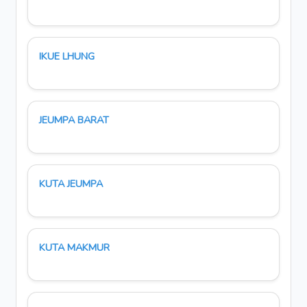
IKUE LHUNG
JEUMPA BARAT
KUTA JEUMPA
KUTA MAKMUR