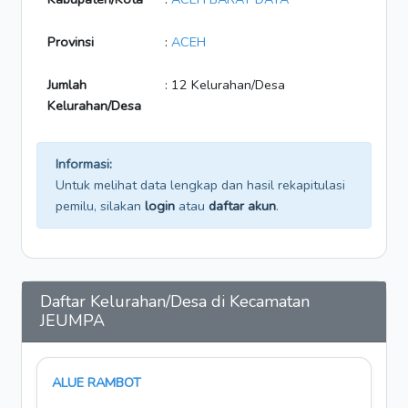
Provinsi
:
ACEH
Jumlah
: 12 Kelurahan/Desa
Kelurahan/Desa
Informasi:
Untuk melihat data lengkap dan hasil rekapitulasi
pemilu, silakan
login
atau
daftar akun
.
Daftar Kelurahan/Desa di Kecamatan
JEUMPA
ALUE RAMBOT