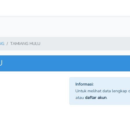
NG
TAMIANG HULU
U
Informasi:
Untuk melihat data lengkap da
atau
daftar akun
.