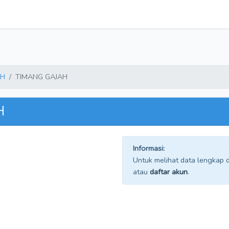
AH
TIMANG GAJAH
H
Informasi:
Untuk melihat data lengkap da
atau
daftar akun
.