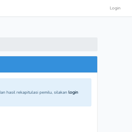
Login
n hasil rekapitulasi pemilu, silakan
login