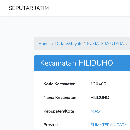
SEPUTAR JATIM
Home
Data Wilayah
SUMATERA UTARA
Kecamatan HILIDUHO
Kode Kecamatan
: 120405
Nama Kecamatan
:
HILIDUHO
Kabupaten/Kota
:
NIAS
Provinsi
:
SUMATERA UTARA