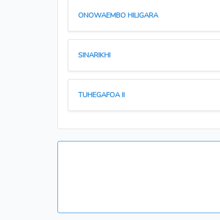
ONOWAEMBO HILIGARA
SINARIKHI
TUHEGAFOA II