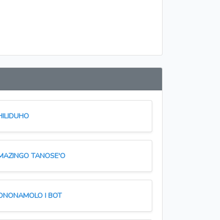
HILIDUHO
MAZINGO TANOSE'O
ONONAMOLO I BOT