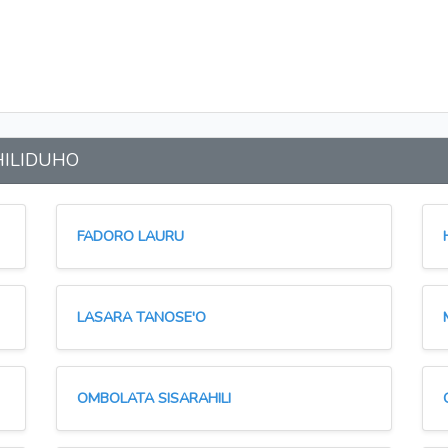
 HILIDUHO
FADORO LAURU
LASARA TANOSE'O
OMBOLATA SISARAHILI