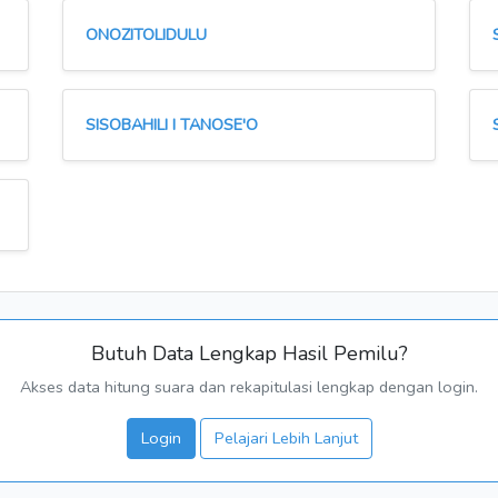
ONOZITOLIDULU
SISOBAHILI I TANOSE'O
Butuh Data Lengkap Hasil Pemilu?
Akses data hitung suara dan rekapitulasi lengkap dengan login.
Login
Pelajari Lebih Lanjut