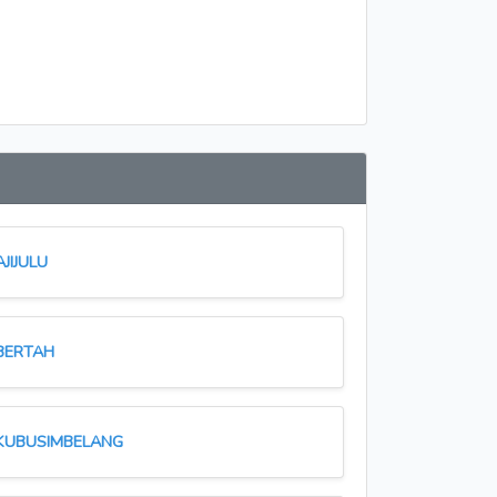
AJIJULU
BERTAH
KUBUSIMBELANG