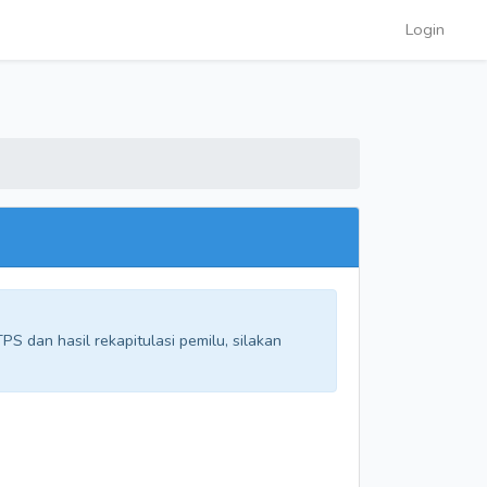
Login
S dan hasil rekapitulasi pemilu, silakan