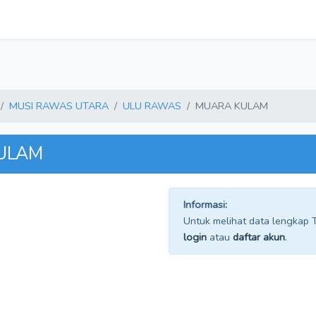
MUSI RAWAS UTARA
ULU RAWAS
MUARA KULAM
KULAM
Informasi:
Untuk melihat data lengkap TP
login
atau
daftar akun
.