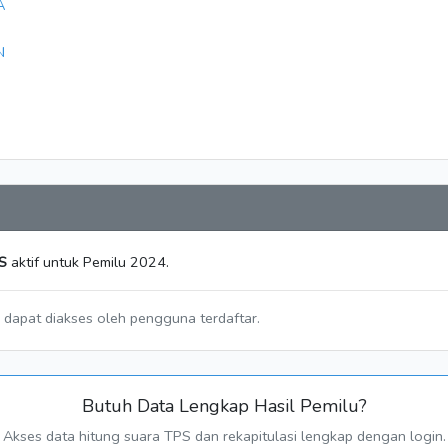
A
N
S
aktif untuk Pemilu 2024.
a dapat diakses oleh pengguna terdaftar.
Butuh Data Lengkap Hasil Pemilu?
Akses data hitung suara TPS dan rekapitulasi lengkap dengan login.