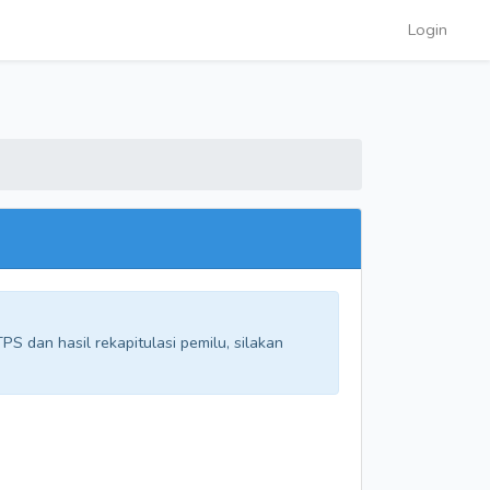
Login
S dan hasil rekapitulasi pemilu, silakan