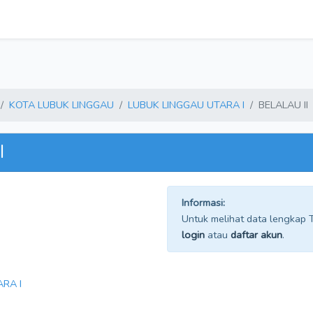
KOTA LUBUK LINGGAU
LUBUK LINGGAU UTARA I
BELALAU II
I
Informasi:
Untuk melihat data lengkap TP
login
atau
daftar akun
.
RA I