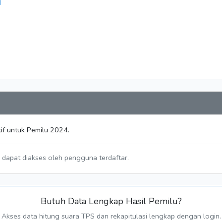
N
if untuk Pemilu 2024.
a dapat diakses oleh pengguna terdaftar.
Butuh Data Lengkap Hasil Pemilu?
Akses data hitung suara TPS dan rekapitulasi lengkap dengan login.