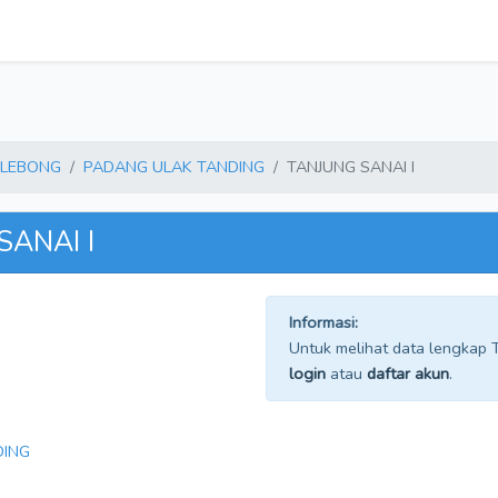
 LEBONG
PADANG ULAK TANDING
TANJUNG SANAI I
SANAI I
Informasi:
Untuk melihat data lengkap TP
login
atau
daftar akun
.
DING