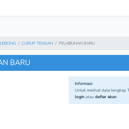
 LEBONG
CURUP TENGAH
PELABUHAN BARU
HAN BARU
Informasi:
Untuk melihat data lengkap TP
login
atau
daftar akun
.