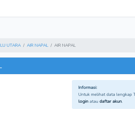
LU UTARA
AIR NAPAL
AIR NAPAL
L
Informasi:
Untuk melihat data lengkap TP
login
atau
daftar akun
.