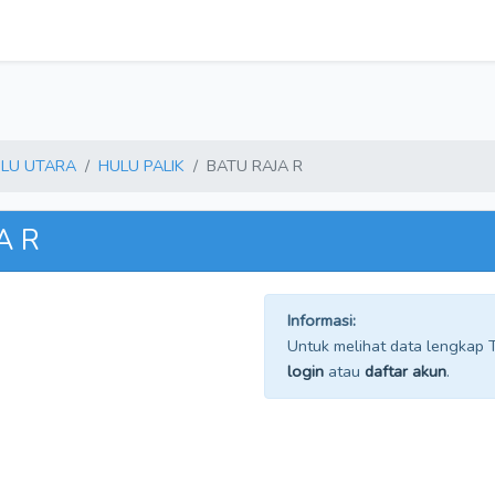
LU UTARA
HULU PALIK
BATU RAJA R
A R
Informasi:
Untuk melihat data lengkap TP
login
atau
daftar akun
.