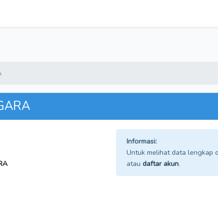
A
GGARA
Informasi:
Untuk melihat data lengkap da
RA
atau
daftar akun
.